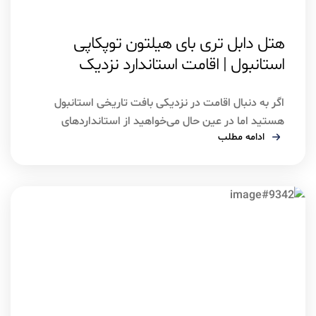
اسفند ۴, ۱۴۰۴
استانبول
هتل دابل تری بای هیلتون توپکاپی
استانبول | اقامت استاندارد نزدیک
جاذبه‌های تاریخی
اگر به دنبال اقامت در نزدیکی بافت تاریخی استانبول
هستید اما در عین حال می‌خواهید از استانداردهای
ادامه مطلب
بین‌المللی یک برند معتبر بهره‌مند شوید، بدون تردید
هتل دابل تری بای هیلتون توپکاپی استانبول یکی از
انتخاب‌های هوشمندانه برای شماست. این هتل
چهارستاره با مدیریت برند جهانی هیلتون، در منطقه
توپکاپی واقع شده و دسترسی بسیار خوبی […]