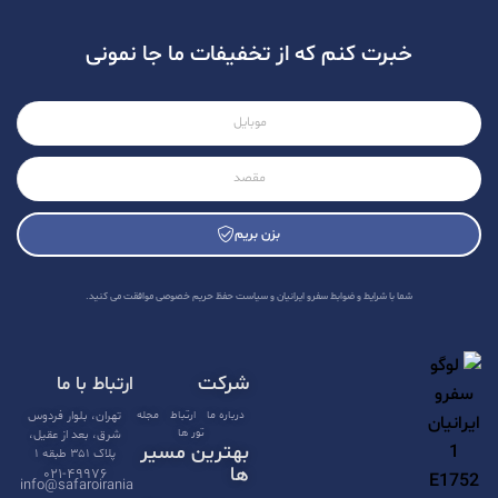
خبرت کنم که از تخفیفات ما جا نمونی
بزن بریم
A
l
شما با شرایط و ضوابط سفرو ایرانیان و سیاست حفظ حریم خصوصی موافقت می کنید.
t
e
شرکت
ارتباط با ما
r
n
درباره ما
ارتباط
مجله
تهران، بلوار فردوس
تور ها
شرق، بعد از عقیل،
a
بهترین مسیر
پلاک ۳۵۱ طبقه ۱
t
ها
۰۲۱-۴۹۹۷۶
info@safaroirania