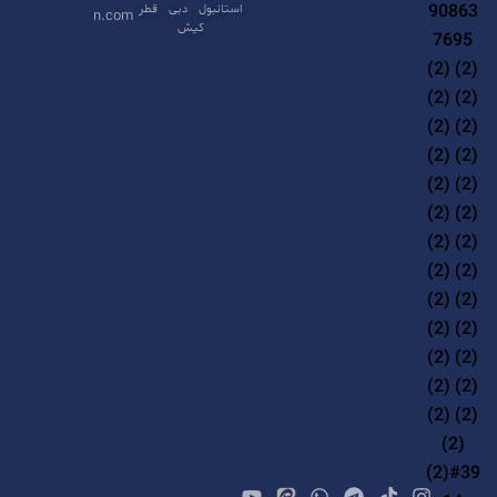
i
استانبول
دبی
قطر
n.com
کیش
v
e
: