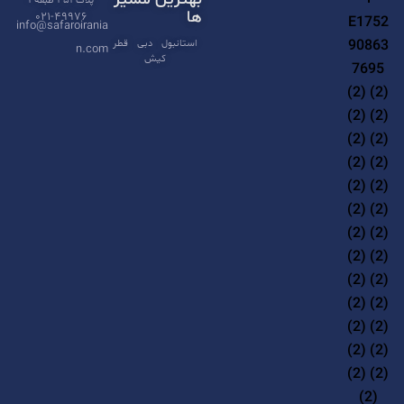
پلاک ۳۵۱ طبقه ۱
t
ها
۰۲۱-۴۹۹۷۶
info@safaroirania
i
استانبول
دبی
قطر
n.com
کیش
v
e
: