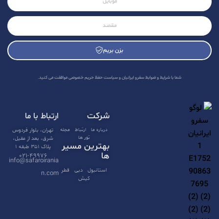
بزن بریم
A
l
شما با شرایط و ضوابط سفرو ایرانیان و سیاست حفظ حریم خصوصی موافقت می کنید.
t
e
شرکت
ارتباط با ما
r
n
درباره ما
ارتباط
مجله
تهران، بلوار فردوس
تور ها
شرق، بعد از عقیل،
a
بهترین مسیر
پلاک ۳۵۱ طبقه ۱
t
ها
۰۲۱-۴۹۹۷۶
info@safaroirania
i
استانبول
دبی
قطر
n.com
کیش
v
e
: