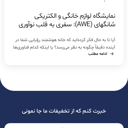
,
آذر ۵, ۱۴۰۴
چین
نمایشگاه
نمایشگاه لوازم خانگی و الکتریکی
شانگهای (AWE): سفری به قلب نوآوری‌
های هوشمند!
آیا تا به حال فکر کرده‌اید که خانه هوشمند رؤیایی شما در
آینده دقیقاً چگونه به نظر می‌رسد؟ یا اینکه کدام فناوری‌ها
ادامه مطلب
قرار است زندگی روزمره ما را دگرگون کنند؟ اگر پاسخ شما
مثبت است، پس باید بگویم که “AWE” یا همان
نمایشگاه لوازم خانگی و الکتریکی شانگهای، چیزی شبیه
به یک گوی بلورین است […]
خبرت کنم که از تخفیفات ما جا نمونی