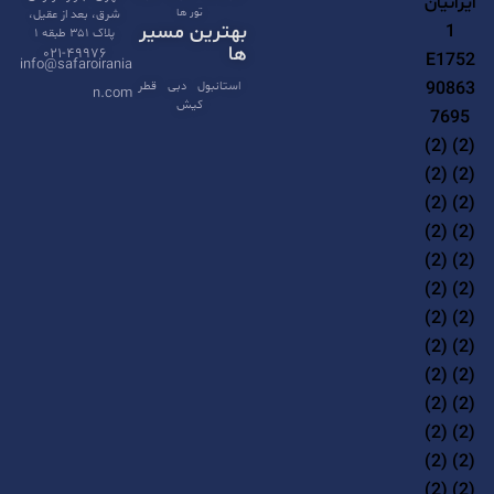
تور ها
شرق، بعد از عقیل،
a
بهترین مسیر
پلاک ۳۵۱ طبقه ۱
t
ها
۰۲۱-۴۹۹۷۶
info@safaroirania
i
استانبول
دبی
قطر
n.com
کیش
v
e
: