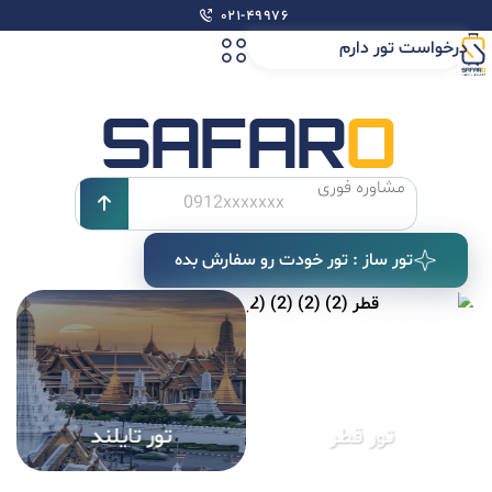
۰۲۱-۴۹۹۷۶
درخواست تور دارم
SAFAR
O
مشاوره فوری
A
تور ساز : تور خودت رو سفارش بده
l
t
e
r
n
a
t
i