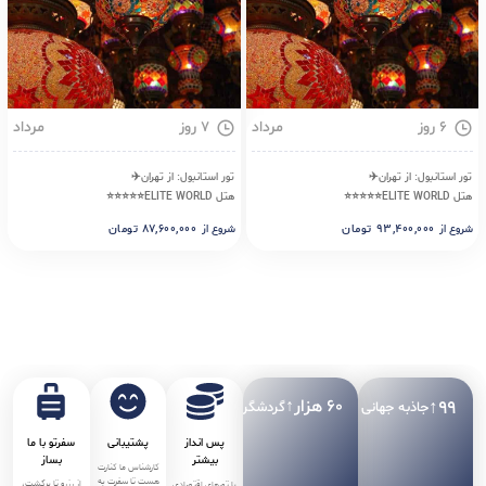
۶ روز
مرداد
۷ روز
مرداد
تور استانبول: از تهران✈️
تور استانبول: از تهران✈️
هتل ELITE WORLD⭐⭐⭐⭐⭐
هتل ELITE WORLD⭐⭐⭐⭐⭐
۹۳,۴۰۰,۰۰۰
تومان
۸۷,۶۰۰,۰۰۰
تومان
شروع از
شروع از
۶۰
↑هزار 
↑
۹۹
گردشگر
جاذبه جهانی
پس انداز
پشتیبانی
سفرتو با ما
بیشتر
بساز
کارشناس ما کنارت
هست تا سفرت به
از رزرو تا برگشت،
با تورهای اقتصادی