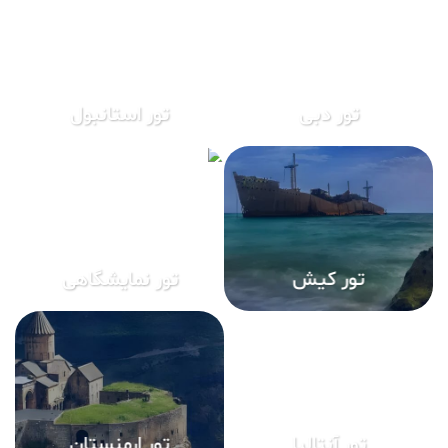
v
e
: