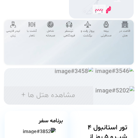
n
a
t
i
اقامت در
بیمه
پرواز رفت و
ترنسفر
شامل
گشت با
لیدر فارسی
v
هتل
مسافرتی
برگشت
فرودگاهی
صبحانه
ناهار
زبان
e
:
مشاهده هتل ها +
برنامه سفر
تور استانبول
۴
🏰 بازدید از کاخ توپ‌کاپی
شب و ۵ روز از