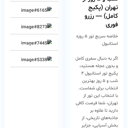
تهران (پکیج
ا و موزه‌ای غنی از جواهرات و آثار تاریخی.
🛍️ گردش در بازار بزرگ (Grand Bazaar)
کامل) — رزرو
فوری
بازاری تاریخی با بیش از ۴۰۰۰ مغازه؛ فرش، ادویه، زیورآلات و صنایع دستی ترکی.
اشای غروب در اسکودار یا پل گالاتا
خلاصه سریع تور ۵ روزه
ی‌ها و مسجدها، تجربه‌ای فراموش‌نشدنی.
استانبول
️ شام در محله کاراکوی یا اورتاکوی
 ماهی تازه و دسرهای معروف (مثل باقلوا).
اگر به دنبال سفری کامل
‍♀️ گشت شبانه در خیابان استقلال
و بدون عجله هستید،
تور استانبول ۴
پکیج
اه‌ها، موسیقی خیابانی و کافه‌های شبانه.
بهترین
شب و ۵ روز
انتخاب برای شماست.
با انتخاب این تور از
تهران، شما فرصت کافی
دارید تا علاوه بر
جاذبه‌های تاریخی، از
بخش آسیایی، جزایر