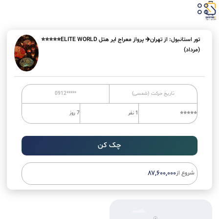
۰۲۱-۴۹۹۷۶
تور استانبول: از تهران✈️ پرواز معراج ایر هتل ELITE WORLD⭐⭐⭐⭐⭐
(مرداد)
چک کن
A
l
۸۷,۶۰۰,۰۰۰
شروع از
t
e
r