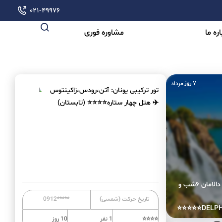
۰۲۱-۴۹۹۷۶
ره ما
مشاوره فوری
۷ روز
مرداد
تور ترکیبی یونان: آتن،رودس،زاکینتوس
✈️ هتل چهار ستاره⭐⭐⭐⭐ (تابستان)
تور آنتالیا: از تهران به دالامان ۶شب و