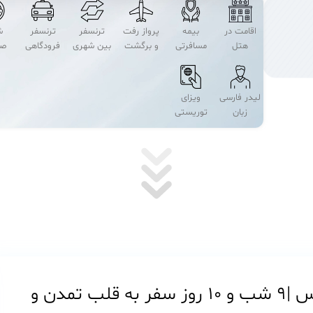
اقامت در
بیمه
پرواز رفت
ترنسفر
ترنسفر
ش
هتل
مسافرتی
و برگشت
بین شهری
فرودگاهی
صب
لیدر فارسی
ویزای
زبان
توریستی
تور ترکیبی یونان: آتن، رودس، زاکینتوس |۹ شب و ۱۰ روز سفر به قلب تمدن و