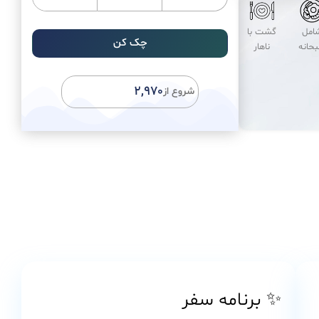
امل
گشت با
چک کن
حانه
ناهار
A
l
۲,۹۷۰
شروع از
t
e
r
n
a
t
i
v
e
:
✨ برنامه سفر