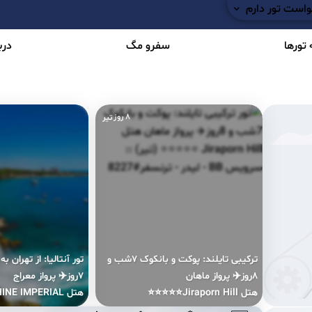
است تور دارم
تورها
سفرو مگ
دربا
۸ روز
تیر
ترکیبی تایلند: پوکت و بانکوک ۷شب و
۸روز✈️ پرواز ماهان
۷روز✈️ پرواز معراج
هتل Jiraporn Hill⭐⭐⭐⭐⭐
هتل DELPHINE IMPERIAL⭐⭐⭐⭐⭐