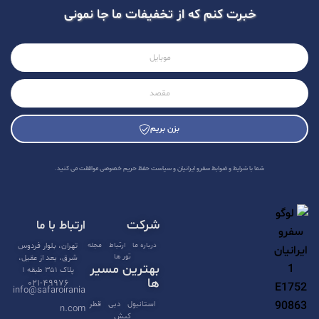
خبرت کنم که از تخفیفات ما جا نمونی
بزن بریم
A
l
شما با شرایط و ضوابط سفرو ایرانیان و سیاست حفظ حریم خصوصی موافقت می کنید.
t
e
شرکت
ارتباط با ما
r
n
درباره ما
ارتباط
مجله
تهران، بلوار فردوس
تور ها
شرق، بعد از عقیل،
a
بهترین مسیر
پلاک ۳۵۱ طبقه ۱
t
ها
۰۲۱-۴۹۹۷۶
info@safaroirania
i
استانبول
دبی
قطر
n.com
کیش