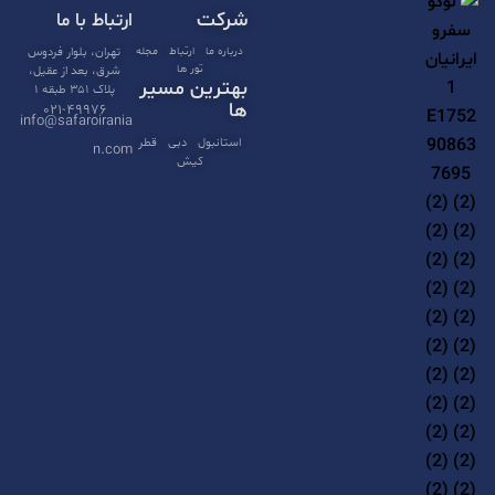
شرکت
ارتباط با ما
r
n
درباره ما
ارتباط
مجله
تهران، بلوار فردوس
تور ها
شرق، بعد از عقیل،
a
بهترین مسیر
پلاک ۳۵۱ طبقه ۱
t
ها
۰۲۱-۴۹۹۷۶
info@safaroirania
i
استانبول
دبی
قطر
n.com
کیش
v
e
: