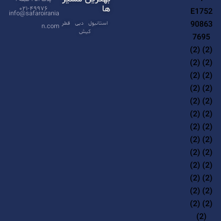
t
ها
۰۲۱-۴۹۹۷۶
info@safaroirania
i
استانبول
دبی
قطر
n.com
کیش
v
e
: