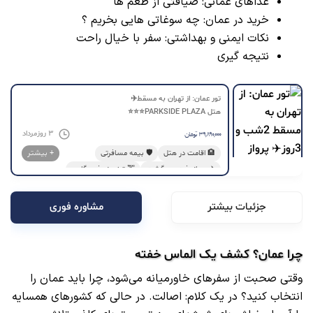
غذاهای عمانی: ضیافتی از طعم‌ ها
خرید در عمان: چه سوغاتی‌ هایی بخریم ؟
نکات ایمنی و بهداشتی: سفر با خیال راحت
نتیجه‌ گیری
تور عمان: از تهران به مسقط✈️
هتل PARKSIDE PLAZA⭐⭐⭐
۳ روز
مرداد
۳۹,۸۹۰,۰۰۰
تومان
🏨 اقامت در هتل
🛡️ بیمه مسافرتی
+ بیشتر
✈️ پرواز رفت و برگشت
🚖 ترنسفر فرودگاهی
🥐 شامل صبحانه
🗣️ لیدر فارسی زبان
جزئیات بیشتر
مشاوره فوری
چرا عمان؟ کشف یک الماس خفته
وقتی صحبت از سفرهای خاورمیانه می‌شود، چرا باید عمان را
انتخاب کنید؟ در یک کلام: اصالت. در حالی که کشورهای همسایه