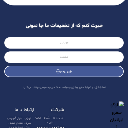
خبرت کنم که از تخفیفات ما جا نمونی
بزن بریم
A
l
شما با شرایط و ضوابط سفرو ایرانیان و سیاست حفظ حریم خصوصی موافقت می کنید.
t
e
شرکت
ارتباط با ما
r
n
درباره ما
ارتباط
مجله
تهران، بلوار فردوس
تور ها
شرق، بعد از عقیل،
a
بهترین مسیر
پلاک ۳۵۱ طبقه ۱