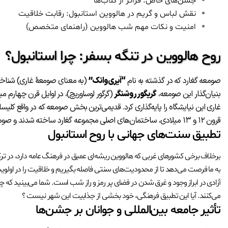
جشن‌های خاص: فراتر از کلاب‌ها
نقش لباس و گریم در هالووین استانبول: رقابت خلاقیت
امنیت و نکات مهم شب هالووین (راهنمای متخصص)
روح هالووین در تنگه بسفر: چرا استانبول؟
صومعه گغارد که در گذشته به نام
“آیری‌وانک”
(به معنای صومعهٔ غاری) شناخته
بنیان‌گذار این صومعه،
گریگور روشنگر
(گرگور لوساوریچ)، در اوایل قرن چهار
غاری این نیایشگاه را پایه‌گذاری کرد
.
قدیمی‌ترین بخش صومعه که در واقع کلیسایی کوچک
قرون ۱۲ و ۱۳ میلادی، ساختمان‌های اصلی مجموعه گغارد ساخته شدند و صومعه به شکل یک مجموعه کلیسایی بزرگ درآمد
تطبیق سنت‌های جهانی با روح استانبول
برخلاف برخی کشورهای غربی که هالووین ریشه‌ای عمیق در فرهنگ عامه دارد، در ت
به ما فرصت می‌دهد تا از محدودیت‌های سنتی فاصله بگیریم و خلاقیت را در اولویت 
آزادی در ابراز وجود و غرق شدن در فضای پر رمز و راز شب است. شما می‌بینید که 
می‌کنند. آیا این تطبیق فرهنگی، خود بخشی از جذابیت این شهر نیست ؟
تأثیر جامعه بین‌المللی و جوانان بر جشن‌ها