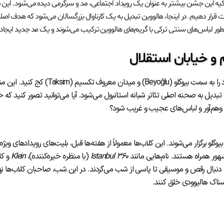
رکیه این جشن بیشتر به عنوان یک رویداد اجتماعی، مد و سرگرمی دیده می‌شود. این 
قرار دهیم. در اینجا، هالووین تبدیل به یک کارناوال بزرگسالان می‌شود که هدف اصل
چطور لباس‌های سنتی ترکی با گریم‌های هالووین ترکیب می‌شوند و یک مد جدید ایجاد
و خیابان استقلال
اگر به دنبال اوج هیجان و نبض تپنده هالووین در استانبول هستید، باید راه خود را به سمت بیوگلو (Beyoğlu) و م
یل به صحنه اصلی تئاتر شبانه استانبول می‌شود. آیا می‌توانید تصور کنید که خ
ای وهم‌آور و لباس‌های عجیب و غریب شود؟
و برگزار می‌شوند. این کلاب‌ها معمولاً از هفته‌ها قبل، بلیت‌های رویدادهای ویژه
هور همراه هستند. نام‌هایی مانند
۳۶۰ Istanbul
(با منظره خیره‌کننده)،
Klein
و کل
ه دنبال رقص و موسیقی تا پاسی از شب می‌گردند. در این شب، صاحبان کلاب‌ها ن
رسناک هالیوودی خلق کنند.