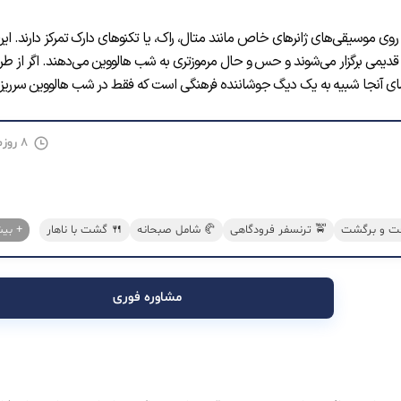
ن های زیرزمینی (Underground) است که بیشتر روی موسیقی‌های ژانرهای خاص مانند متال، راک، یا تکنوهای دارک تمرکز دارند. ای
 قدیمی برگزار می‌شوند و حس و حال مرموزتری به شب هالووین می‌دهند. اگر از طرف
فضای آنجا شبیه به یک دیگ جوشاننده فرهنگی است که فقط در شب هالووین سرریز
۸ روز
م
رفت و برگشت
🚖 ترنسفر فرودگاهی
🥐 شامل صبحانه
🍴 گشت با ناهار
+ بی
مشاوره فوری