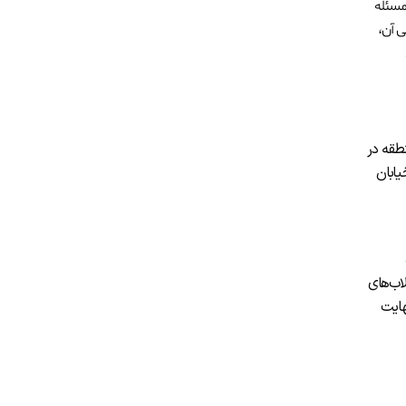
مسئله
ی آن،
یدان معروف تکسیم (Taksim) کج کنید. این منطقه در
یابان
اب‌های
هایت