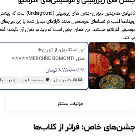
جشن های زیرزمینی و موسیقی‌های آلترناتیو
کادیکوی همچنین میزبان جش
رویدادها اغلب در فضاهای غیرمعمول مانند گاراژهای تبدیل‌شده یا زیرزمین‌های
موسیقی آلترناتیو هستید، این همان جایی است که باید به دنبال آن بگردید؛ 
می‌کند.
تور استانبول: از تهران✈️
هتل MERCURE BOMONTI⭐⭐⭐⭐⭐
۸,۷۵۰,۰۰۰,۱۲۸
تومان
🏨 اقامت در هتل
🛡️ بیمه مسافرتی
✈️ پرواز 
🗣️ لیدر فارسی زبان
جزئیات بیشتر
جشن‌های خاص: فراتر از کلاب‌ها