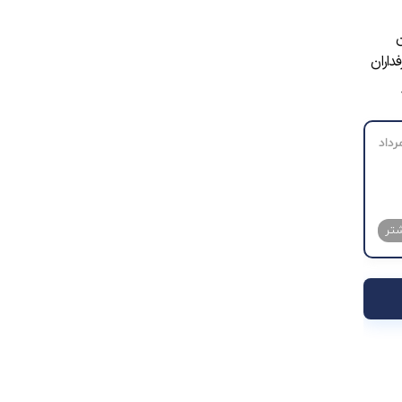
ن
داران
رداد
شتر