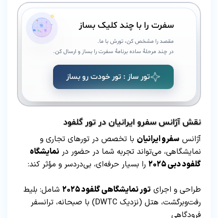
سفرت را با چند کلیک بساز
مقصد را مشخص کن، تورش با ما.
در چند مرحلهٔ ساده برنامهٔ سفرت را بساز و ارسال کن.
تور ساز : تور خودت رو بساز
نقش آژانس سفرو ایرانیان در تور گلفود
آژانس
سفرو ایرانیان
با تخصص در تورهای تجاری و
نمایشگاهی، می‌تواند تجربه شما در حضور در
نمایشگاه
گلفود دبی ۲۰۲۵
را بسیار حرفه‌ای، بی‌دردسر و مؤثر کند:
طراحی و اجرای
تور نمایشگاهی گلفود ۲۰۲۵
شامل: بلیط
رفت‌وبرگشت، هتل (نزدیک DWTC) با صبحانه، ترانسفر
فرودگاهی