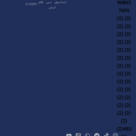
i
استانبول
دبی
قطر
n.com
کیش
v
e
: