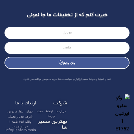
خبرت کنم که از تخفیفات ما جا نمونی
بزن بریم
A
l
شما با شرایط و ضوابط سفرو ایرانیان و سیاست حفظ حریم خصوصی موافقت می کنید.
t
e
شرکت
ارتباط با ما
r
n
درباره ما
ارتباط
مجله
تهران، بلوار فردوس
تور ها
شرق، بعد از عقیل،
a
بهترین مسیر
پلاک ۳۵۱ طبقه ۱
t
ها
۰۲۱-۴۹۹۷۶
info@safaroirania