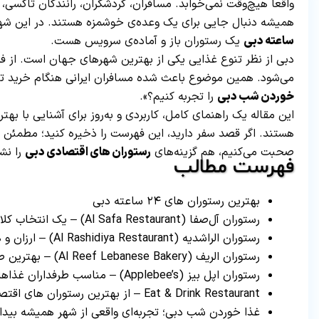
واقعاً هیچ‌وقت نمی‌خوابد. مسافران، گردشگران، رانندگان تاکس
همیشه دنبال جایی برای یک وعده‌ی خوشمزه هستند. در این شه
ساعته دبی
یک رستوران باز و آماده‌ی سرویس هست.
دبی از نظر تنوع غذایی یکی از بهترین شهرهای جهان است. از فست
می‌شود. همین موضوع باعث شده مسافران ایرانی هنگام خرید تور 
خوردن شب دبی
را تجربه کنیم؟».
این مقاله یک راهنمای کامل، کاربردی و به‌روز برای آشنایی با ب
هستند. اگر قصد سفر دارید، این فهرست را ذخیره کنید؛ مطمئن با
صحبت می‌کنیم، هم گزینه‌های
رستوران های اقتصادی دبی
را نش
فهرست مطالب
بهترین رستوران های ۲۴ ساعته دبی
رستوران آل‌صفا (Al Safa Restaurant) – یک انتخاب کلاسیک و محبوب
رستوران الراشدیه (Al Rashidiya Restaurant) – ارزان و همیشه شلوغ
رستوران الریف (Al Reef Lebanese Bakery) – بهترین صبحانه و نان داغ
رستوران اپل بیز (Applebee’s) – مناسب طرفداران غذاهای آمریکایی
Eat & Drink Restaurant – از بهترین رستوران های اقتصادی
غذا خوردن شب دبی؛ تجربه‌ای واقعی از شهر همیشه بیدار