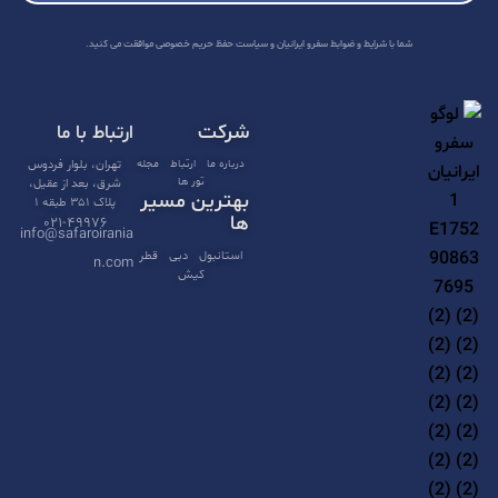
A
l
شما با شرایط و ضوابط سفرو ایرانیان و سیاست حفظ حریم خصوصی موافقت می کنید.
t
e
شرکت
ارتباط با ما
r
n
درباره ما
ارتباط
مجله
تهران، بلوار فردوس
تور ها
شرق، بعد از عقیل،
a
بهترین مسیر
پلاک ۳۵۱ طبقه ۱
t
ها
۰۲۱-۴۹۹۷۶
info@safaroirania
i
استانبول
دبی
قطر
n.com
کیش
v
e
: