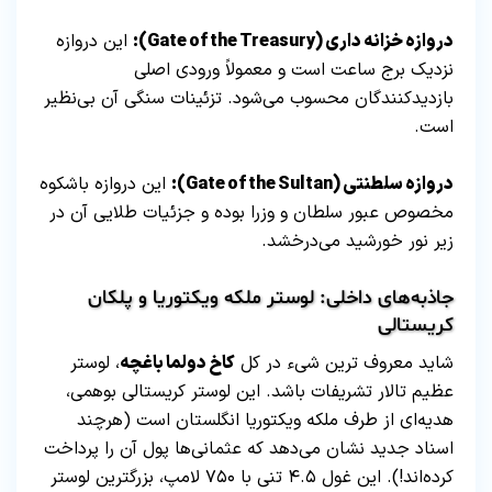
دروازه خزانه داری (Gate of the Treasury):
این دروازه
نزدیک برج ساعت است و معمولاً ورودی اصلی
بازدیدکنندگان محسوب می‌شود. تزئینات سنگی آن بی‌نظیر
است.
دروازه سلطنتی (Gate of the Sultan):
این دروازه باشکوه
مخصوص عبور سلطان و وزرا بوده و جزئیات طلایی آن در
زیر نور خورشید می‌درخشد.
جاذبه‌های داخلی: لوستر ملکه ویکتوریا و پلکان
کریستالی
شاید معروف‌ ترین شیء در کل
کاخ دولما باغچه
، لوستر
عظیم تالار تشریفات باشد. این لوستر کریستالی بوهمی،
هدیه‌ای از طرف ملکه ویکتوریا انگلستان است (هرچند
اسناد جدید نشان می‌دهد که عثمانی‌ها پول آن را پرداخت
کرده‌اند!). این غول ۴.۵ تنی با ۷۵۰ لامپ، بزرگترین لوستر