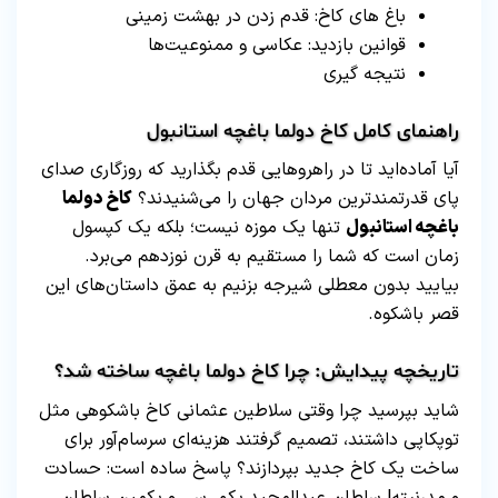
باغ‌ های کاخ: قدم زدن در بهشت زمینی
قوانین بازدید: عکاسی و ممنوعیت‌ها
نتیجه‌ گیری
راهنمای کامل کاخ دولما باغچه استانبول
آیا آماده‌اید تا در راهروهایی قدم بگذارید که روزگاری صدای
پای قدرتمندترین مردان جهان را می‌شنیدند؟
کاخ دولما
باغچه استانبول
تنها یک موزه نیست؛ بلکه یک کپسول
زمان است که شما را مستقیم به قرن نوزدهم می‌برد.
بیایید بدون معطلی شیرجه بزنیم به عمق داستان‌های این
قصر باشکوه.
تاریخچه پیدایش: چرا کاخ دولما باغچه ساخته شد؟
شاید بپرسید چرا وقتی سلاطین عثمانی کاخ باشکوهی مثل
توپکاپی داشتند، تصمیم گرفتند هزینه‌ای سرسام‌آور برای
ساخت یک کاخ جدید بپردازند؟ پاسخ ساده است: حسادت
و مدرنیته! سلطان عبدالمجید یکم، سی و یکمین سلطان