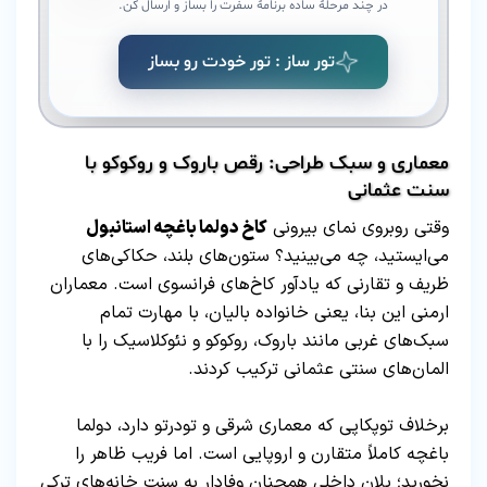
در چند مرحلهٔ ساده برنامهٔ سفرت را بساز و ارسال کن.
تور ساز : تور خودت رو بساز
معماری و سبک طراحی: رقص باروک و روکوکو با
سنت عثمانی
وقتی روبروی نمای بیرونی
کاخ دولما باغچه استانبول
می‌ایستید، چه می‌بینید؟ ستون‌های بلند، حکاکی‌های
ظریف و تقارنی که یادآور کاخ‌های فرانسوی است. معماران
ارمنی این بنا، یعنی خانواده بالیان، با مهارت تمام
سبک‌های غربی مانند باروک، روکوکو و نئوکلاسیک را با
المان‌های سنتی عثمانی ترکیب کردند.
برخلاف توپکاپی که معماری شرقی و تودرتو دارد، دولما
باغچه کاملاً متقارن و اروپایی است. اما فریب ظاهر را
نخورید؛ پلان داخلی همچنان وفادار به سنت خانه‌های ترکی