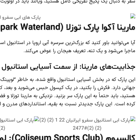
سفر به دنبال یک پکیج تفریحی کامل هستید، ویالند باید در اولویت بر
مارینا آکوا پارک توزلا (Marina Aquapark Waterland): بزرگ‌ترین سرسره آبی اروپا
آیا می‌توانید باور کنید که بزرگ‌ترین سرسره آبی اروپا در استانبول اس
ماجرا می‌شود و یک تنه، تعریف هیجان را عوض می‌کند.
جذابیت‌های مارینا: از سمت آسیایی استانبول
جهانی دارد. فکرش را بکنید، در یک کپسول حبس می‌شوید و بعد، کف ز
هستید، باید حتماً به این پارک سر بزنید. نزدیکی به مارینا توزلا و
کرده است. این پارک جدیدتر نسبت به بقیه، استانداردهای مدرن و امکا
کالسیوم (Coliseum Sports Club): لوکس و چهار فصل