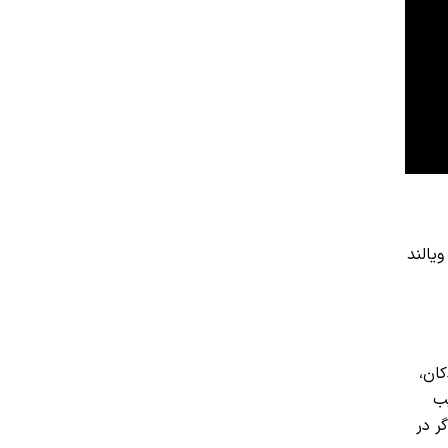
یالند
کان،
یب
ر در