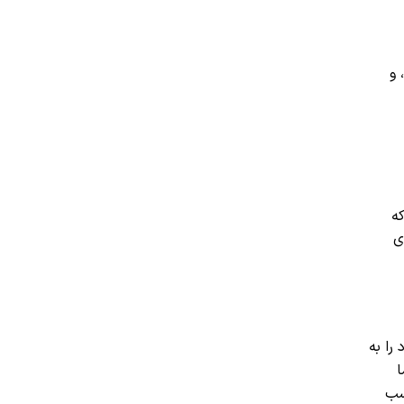
 و
ه
ی
را به
ا
چسب