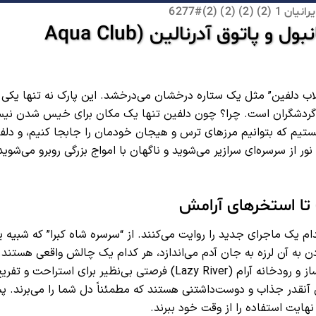
آکوا کلاب دلفین: بهترین پارک آبی استانبول و پاتوق آدرنالین (Aqua Club
لاب دلفین” مثل یک ستاره درخشان می‌درخشد. این پارک نه تنها یکی ا
نزد گردشگران است. چرا؟ چون دلفین تنها یک مکان برای خیس شدن نی
یم که بتوانیم مرزهای ترس و هیجان خودمان را جابجا کنیم، و دلف
نور از سرسره‌ای سرازیر می‌شوید و ناگهان با امواج بزرگی روبرو می‌شوید
 تا استخرهای آرامش
ره روبه‌رو هستید که هر کدام یک ماجرای جدید را روایت می‌کنند. از “سرسره شاه کبرا” که شبی
دن به آن لرزه به جان آدم می‌اندازد، هر کدام یک چالش واقعی هستند. 
این همه ماجرا نیست! اگر با خانواده سفر می‌کنید، استخرهای موج‌ساز و رودخانه آرام (Lazy River) فرصتی بی‌نظیر برای استراحت و ت
ی آنقدر جذاب و دوست‌داشتنی هستند که مطمئناً دل شما را می‌برند. پ
هایت استفاده را از وقت خود ببرند.