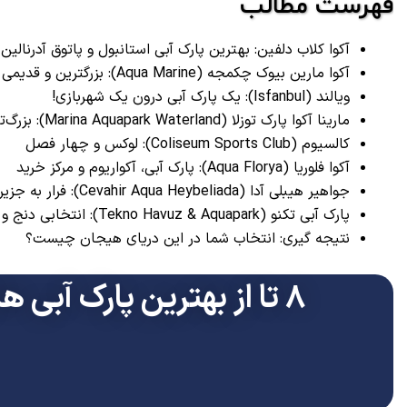
فهرست مطالب
آکوا کلاب دلفین: بهترین پارک آبی استانبول و پاتوق آدرنالین (qua Club Dolphin
آکوا مارین بیوک چکمجه (Aqua Marine): بزرگترین و قدیمی‌ ترین
ویالند (Isfanbul): یک پارک آبی درون یک شهربازی!
مارینا آکوا پارک توزلا (Marina Aquapark Waterland): بزرگ‌ترین سرسره آبی اروپا
کالسیوم (Coliseum Sports Club): لوکس و چهار فصل
آکوا فلوریا (Aqua Florya): پارک آبی، آکواریوم و مرکز خرید
جواهیر هیبلی آدا (Cevahir Aqua Heybeliada): فرار به جزیره
پارک آبی تکنو (Tekno Havuz & Aquapark): انتخابی دنج و سرپوشیده
نتیجه‌ گیری: انتخاب شما در این دریای هیجان چیست؟
۸ تا از بهترین پارک آبی های استانبول از نظر گردشگران