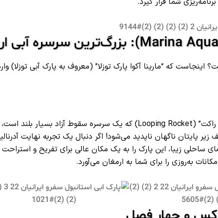
نامه‌ریزی شما قرار گیرد.
ت؟ اینجاست که “مارینا آکوا پارک توزلا” (معروف به پارک آبی توزلا) وارد
این پارک که در بخش آسیایی استانبول واقع شده، به خاطر “لوپینگ راکت” (Looping Rocket) که یک سرسره سقوط آزاد بسیار
یر پایتان ناگهان ناپدید می‌شود! اگر دنبال یک تجربه نهایت آدرنالی
 فضای ساحلی زیبا، این پارک را به یک مکان عالی برای تفریح و استراحت 
نات به‌روزی را برای شما به ارمغان می‌آورد.