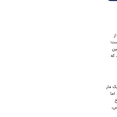
ز
ست؛
ین
 که
ه یک مار
اما
فریح
س،